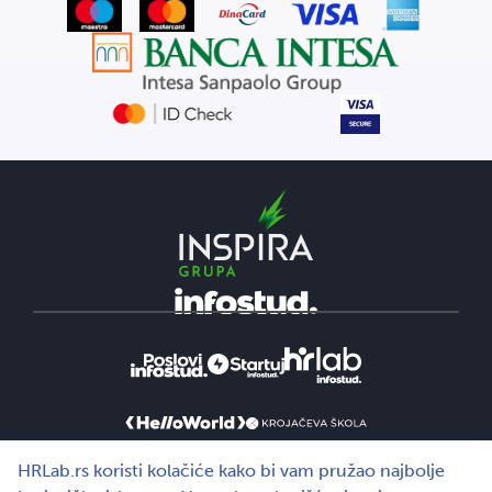
HRLab.rs koristi kolačiće kako bi vam pružao najbolje