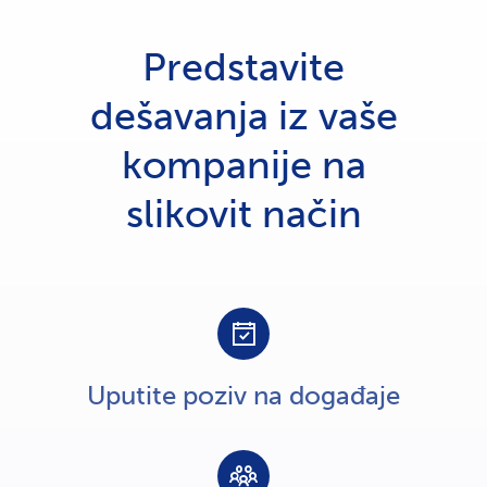
Predstavite
dešavanja iz vaše
kompanije na
slikovit način
Uputite poziv na događaje