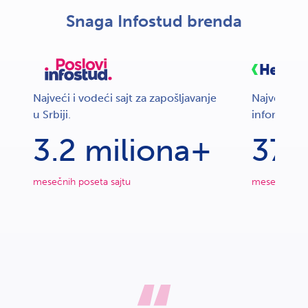
Snaga Infostud brenda
Najveći i vodeći sajt za zapošljavanje
Najveća baz
u Srbiji.
informacija
3.2 miliona+
370
mesečnih poseta sajtu
mesečnih pos