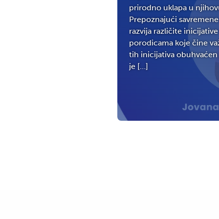
prirodno uklapa u njihovu
Prepoznajući savremene
razvija različite inicija
porodicama koje čine va
tih inicijativa obuhvaćen
je […]