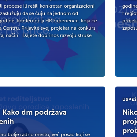
i procese ili rešili konkretan organizacioni
godine
zaslužuju da se čuju na jednom od
i regi
godine: konferenciji HR Experience, koja će
projek
a Centru. Prijavite svoj projekat na konkurs
zaposl
taj način: Dajete doprinos razvoju struke
USPEŠ
a: Kako dm podržava
Niko
enih
proj
proi
amo bolje radno mesto, već posao koji se