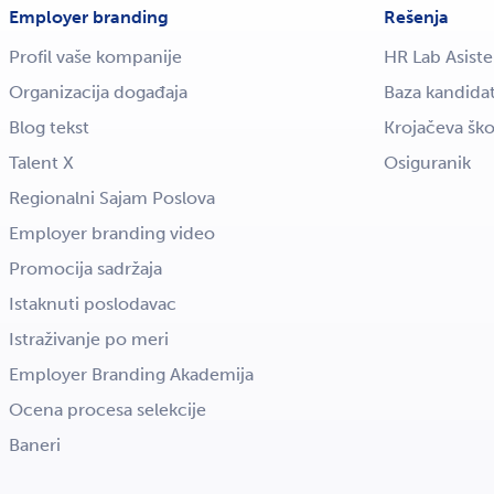
Employer branding
Rešenja
Profil vaše kompanije
HR Lab Asiste
Organizacija događaja
Baza kandida
Blog tekst
Krojačeva ško
Talent X
Osiguranik
Regionalni Sajam Poslova
Employer branding video
Promocija sadržaja
Istaknuti poslodavac
Istraživanje po meri
Employer Branding Akademija
Ocena procesa selekcije
Baneri