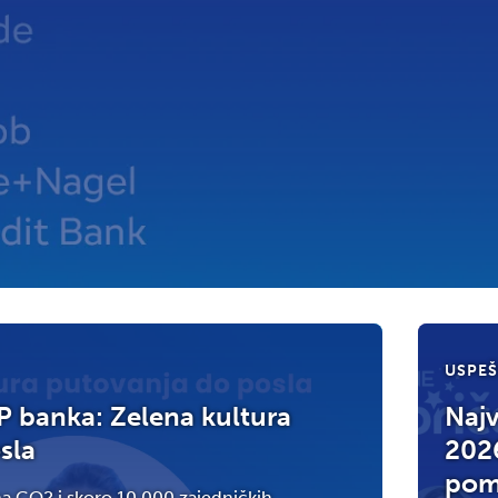
USPEŠ
P banka: Zelena kultura
Najv
sla
2026
pom
a CO2 i skoro 10.000 zajedničkih