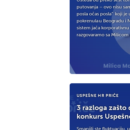
putovanja – ovo nisu sam
posla očas posla“ koji 
pokrenula u Beogradu i 
sistem jača korporativnu 
razgovaramo sa Milicom M
USPEŠNE HR PRIČE
3 razloga zašto d
konkurs Uspešne
Smanjili ste fluktuaciju,