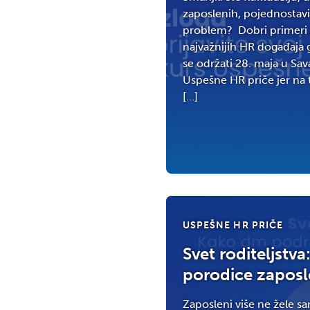
zaposlenih, pojednostavil
problem? Dobri primeri 
najvažnijih HR događaja 
se održati 28. maja u Sav
Uspešne HR priče jer na 
[…]
USPEŠNE HR PRIČE
Svet roditeljstv
porodice zaposl
Zaposleni više ne žele s