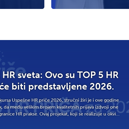
rganizaciji
kompanije Schneider Electric, pr
ana Pejak ispred
Sanja Grozda. Wellbeing zaposle
a ste u […]
opisu novog radnog mesta “Koliko
[…]
z HR sveta: Ovo su TOP 5 HR
 će biti predstavljene 2026.
ursa Uspešne HR priče 2026, stručni žiri je i ove godine
, da među velikim brojem kvalitetnih prijava izdvoji one
ranice HR prakse. Ovaj projekat, koji se realizuje u okviru
ence, ima za cilj da prepozna i nagradi inicijative koje
tate i unapređuju način […]