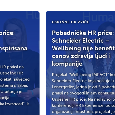
USPEŠNE HR PRIČE
riče:
Pobedničke HR priče:
Schneider Electric –
nspirisana
Wellbeing nije benefit
osnov zdravlja ljudi i
kompanije
HR praksi na
 Uspešne HR
Projekat “Well-being IMPACT” k
rojekat najvećeg
Schneider Electric koja posluje u 
stema u Srbiji,
i energetike, jedna je od 5 pobe
U pitanju je
praksi na ovogodišnjem konkurs
acija:
Uspešne HR priče. Na nedavnoj 
a izvrsnosti”, koji
konferenciji HR Experience, održ
j konferenciji HR
organizaciji Infostuda, projekat je