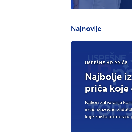
Experience, održanoj u o
Infostuda, predstavila Iv
Medigroup. – Zamislite d
Najnovije
USPEŠNE HR PRIČE
Najbolje i
priča koje
Nakon zatvaranja konk
imao izazovan zadatak
koje zaista pomeraju g
konferencije HR Experi
donose merljive rezul