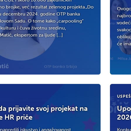
o brojke, već rezultat zelenog projekta „Do
Ovogod
je u decembru 2024. godine OTP banka
najbroj
Novom Sadu. O tome kako „carpooling“
vodeći
kulturu i čuva životnu sredinu,
svakod
atić, ekspertom za ljude […]
obliku
će ima
USPEŠ
a prijavite svoj projekat na
Upoz
 HR priče
202
 unapredili iskustvo i angažovanost
Konkur