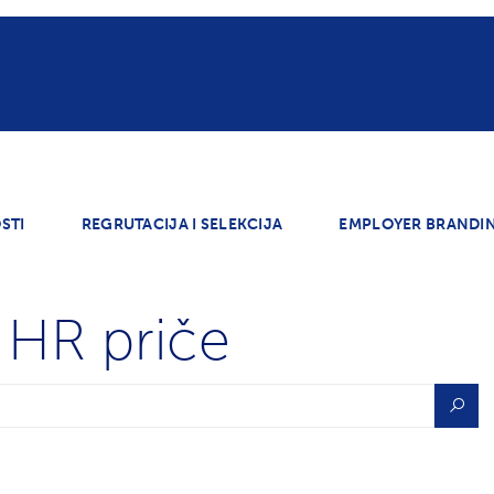
e
Cene oglasa
Pojačaj efekte oglasa
Rešenja
E
STI
REGRUTACIJA I SELEKCIJA
EMPLOYER BRANDI
HR priče