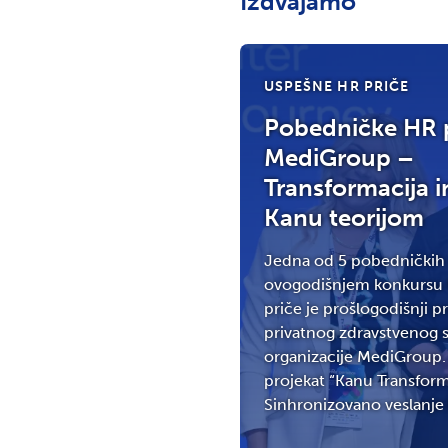
Izdvajamo
USPEŠNE HR PRIČE
Pobedničke HR p
MediGroup –
Transformacija i
Kanu teorijom
Jedna od 5 pobedničkih 
ovogodišnjem konkursu
priče je prošlogodišnji p
privatnog zdravstvenog si
organizacije MediGroup. 
projekat “Kanu Transform
Sinhronizovano veslanje k
je na ovogodišnjoj Sedmo