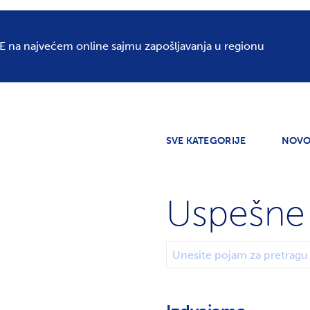
Oglašavanj
E na najvećem online sajmu zapošljavanja u regionu
SVE KATEGORIJE
NOVO
Uspešne 