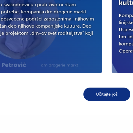
kult
 svakodnevicu i prati životni ritam.
 potrebe, kompanija dm drogerie markt
Kompan
tive posvećene podršci zaposlenima i njihovim
linijs
žan deo njihove kompanijske kulture. Deo
Uspešn
 je projektom „dm-ov svet roditeljstva” koji
tim li
kompan
Operat
Učitajte još