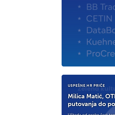
USPEŠNE HR PRIČE
Milica Matić, OT
putovanja do po
Ušteda od preko šest ton