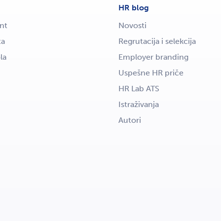
HR blog
nt
Novosti
ta
Regrutacija i selekcija
la
Employer branding
Uspešne HR priče
HR Lab ATS
Istraživanja
Autori