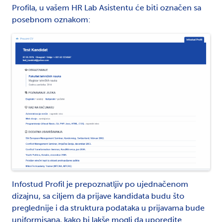
Profila, u vašem HR Lab Asistentu će biti označen sa
posebnom oznakom:
Infostud Profil je prepoznatljiv po ujednačenom
dizajnu, sa ciljem da prijave kandidata budu što
preglednije i da struktura podataka u prijavama bude
uniformisana, kako bi lakše mogli da uporedite