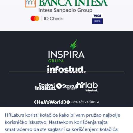
HRLab.rs koristi kolačiće kako bi vam pružao najbolje
korisničko iskustvo. Nastavkom korišćenja sajta
smatraćemo da ste saglasni sa korišćenjem kolačića.