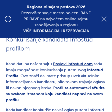
Regionalni sajam poslova 2026
Rezervišite svoje mesto po ceni RANE
Postavite oglas
PRIJAVE na najvećem online sajmu
zapošljavanja u regionu
VIŠE INFORMACIJA I REZERVACIJA
Konkurisanje kandidata Infostud
profilom
Kandidati na našem sajtu
Poslovi.infostud.com
sada
imaju mogućnost konkurisanja putem svog
Infostud
Profila
. Ovo znači da imate pristup uvek aktuelnim
informacijama o kandidatu, bilo tokom trajanja oglasa
ili nakon njegovog isteka.
Profil se automatski ažurira
sa svakom izmenom koju kandidat napravi na svom
profilu.
Kada kandidat konkuriše na vaš oglas putem Infostud