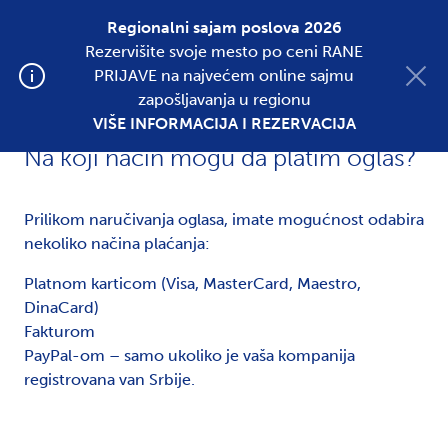
Regionalni sajam poslova 2026
Rezervišite svoje mesto po ceni RANE
Postavite oglas
PRIJAVE na najvećem online sajmu
zapošljavanja u regionu
VIŠE INFORMACIJA I REZERVACIJA
Na koji način mogu da platim oglas?
Prilikom naručivanja oglasa, imate mogućnost odabira
nekoliko načina plaćanja:
Platnom karticom (Visa, MasterCard, Maestro,
DinaCard)
Fakturom
PayPal-om – samo ukoliko je vaša kompanija
registrovana van Srbije.