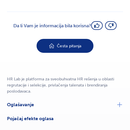
Da li Vam je informacija bila korisna?
Česta pitanja
HR Lab je platforma za sveobuhvatna HR rešenja u oblasti
regrutacije i selekcije, privlačenja talenata i brendiranja
poslodavaca.
Oglašavanje
Pojačaj efekte oglasa