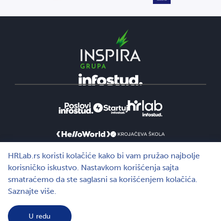
HRLab.rs koristi kolačiće kako bi vam pružao najbolje
korisničko iskustvo. Nastavkom korišćenja sajta
smatraćemo da ste saglasni sa korišćenjem kolačića.
Saznajte više.
U redu