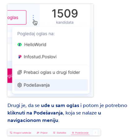
Drugi je, da se
uđe u sam oglas
i potom je potrebno
kliknuti na Podešavanja
, koja se nalaze
u
navigacionom meniju
.