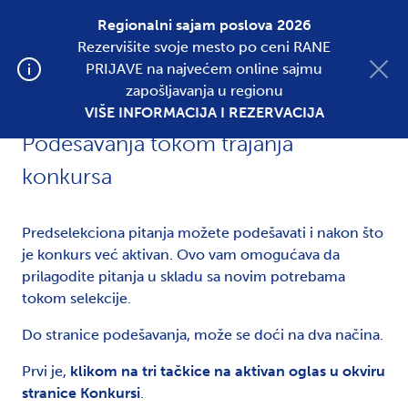
Regionalni sajam poslova 2026
Rezervišite svoje mesto po ceni RANE
Postavite oglas
PRIJAVE na najvećem online sajmu
zapošljavanja u regionu
VIŠE INFORMACIJA I REZERVACIJA
Podešavanja tokom trajanja
konkursa
Predselekciona pitanja možete podešavati i nakon što
je konkurs već aktivan. Ovo vam omogućava da
prilagodite pitanja u skladu sa novim potrebama
tokom selekcije.
Do stranice podešavanja, može se doći na dva načina.
Prvi je,
klikom na tri tačkice na aktivan oglas u okviru
stranice Konkursi
.