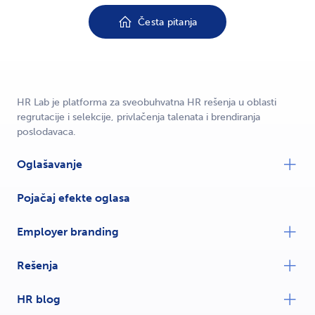
Česta pitanja
HR Lab je platforma za sveobuhvatna HR rešenja u oblasti
regrutacije i selekcije, privlačenja talenata i brendiranja
poslodavaca.
Oglašavanje
Pojačaj efekte oglasa
Employer branding
Rešenja
HR blog