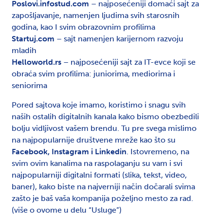
Poslovi.infostud.com
– najposećeniji domaći sajt za
zapošljavanje, namenjen ljudima svih starosnih
godina, kao I svim obrazovnim profilima
Startuj.com
– sajt namenjen karijernom razvoju
mladih
Helloworld.rs
– najposećeniji sajt za IT-evce koji se
obraća svim profilima: juniorima, mediorima i
seniorima
Pored sajtova koje imamo, koristimo i snagu svih
naših ostalih digitalnih kanala kako bismo obezbedili
bolju vidljivost vašem brendu. Tu pre svega mislimo
na najpopularnije društvene mreže kao što su
Facebook, Instagram i Linkedin
. Istovremeno, na
svim ovim kanalima na raspolaganju su vam i svi
najpopularniji digitalni formati (slika, tekst, video,
baner), kako biste na najverniji način dočarali svima
zašto je baš vaša kompanija poželjno mesto za rad.
(više o ovome u delu “Usluge”)