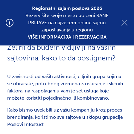
Regionalni sajam poslova 2026
Rezervišite svoje mesto po ceni RANE
Postavite oglas
PRIJAVE na najvećem online sajmu
zapošljavanja u regionu
VIŠE INFORMACIJA I REZERVACIJA
Želim da budem vidljiviji na vašim
sajtovima, kako to da postignem?
U zavisnosti od vaših aktivnosti, ciljnih grupa kojima
se obraćate, potrebnog vremena za isticanje i sličnih
faktora, na raspolaganju vam je set usluga koje
možete koristiti pojedinačno ili kombinovano.
Kako bismo uvek bili uz vašu kompaniju kroz proces
brendiranja, koristimo sve sajtove u sklopu grupacije
Poslovi Infostud: