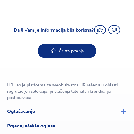
Da li Vam je informacija bila korisna?
Česta pitanja
HR Lab je platforma za sveobuhvatna HR rešenja u oblasti
regrutacije i selekcije, privlačenja talenata i brendiranja
poslodavaca.
Oglašavanje
Pojačaj efekte oglasa