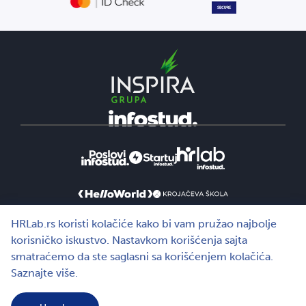
HRLab.rs koristi kolačiće kako bi vam pružao najbolje
korisničko iskustvo. Nastavkom korišćenja sajta
smatraćemo da ste saglasni sa korišćenjem kolačića.
Saznajte više.