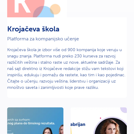
K
Krojačeva škola
Platforma za kompanijsko učenje
Krojačeva škola je izbor više od 900 kompanija koje veruju u
snagu znanja. Platforma nudi preko 230 kurseva za razvoj
različitih veština i stalno raste uz nove, aktuelne sadržaje. Za
naš sajt direktno iz Krojačeve redakcije stižu vam tekstovi koji
inspirišu, edukuju i pomažu da rastete, kao tim i kao pojedinac.
Čitajte o učenju, razvoju veština, liderstvu i organizaciji uz
mnoštvo saveta i zanimljivosti koje prave razliku.