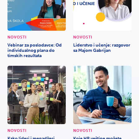
NOVOSTI
NOVOSTI
Vebinar za poslodavce: Od
Liderstvo i učenje: razgovor
individualnog plana do
sa Majom Gabrijan
timskih rezultata
NOVOSTI
NOVOSTI
Kako lideri i menadžeri
Koje HR veštine možete