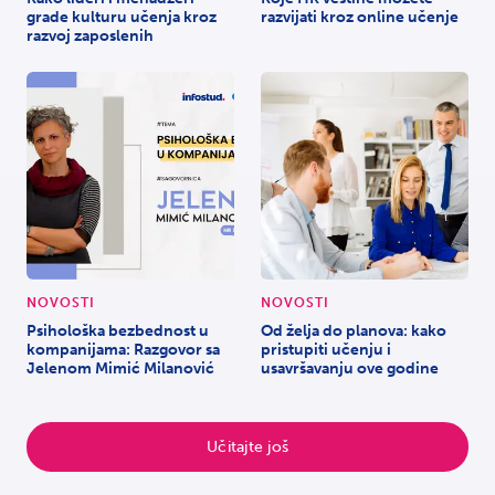
grade kulturu učenja kroz
razvijati kroz online učenje
razvoj zaposlenih
NOVOSTI
NOVOSTI
Psihološka bezbednost u
Od želja do planova: kako
kompanijama: Razgovor sa
pristupiti učenju i
Jelenom Mimić Milanović
usavršavanju ove godine
Učitajte još