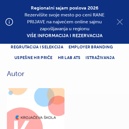
Regionalni sajam poslova 2026
Rezervišite svoje mesto po ceni RANE
Postavite oglas
PRIJAVE na najvećem online sajmu
zapošljavanja u regionu
VIŠE INFORMACIJA I REZERVACIJA
SVE KATEGORIJE
NOVOSTI
REGRUTACIJA I SELEKCIJA
EMPLOYER BRANDING
USPEŠNE HR PRIČE
HR LAB ATS
ISTRAŽIVANJA
Autor