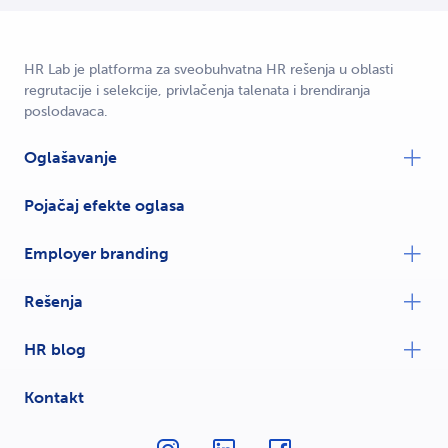
HR Lab je platforma za sveobuhvatna HR rešenja u oblasti
regrutacije i selekcije, privlačenja talenata i brendiranja
poslodavaca.
Oglašavanje
Pojačaj efekte oglasa
Employer branding
Rešenja
HR blog
Kontakt