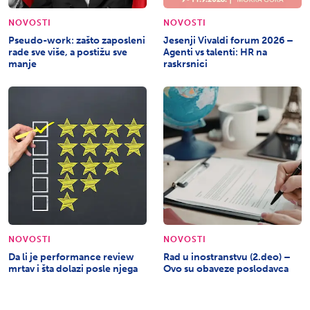
NOVOSTI
NOVOSTI
Pseudo-work: zašto zaposleni
Jesenji Vivaldi forum 2026 –
rade sve više, a postižu sve
Agenti vs talenti: HR na
manje
raskrsnici
NOVOSTI
NOVOSTI
Da li je performance review
Rad u inostranstvu (2.deo) –
mrtav i šta dolazi posle njega
Ovo su obaveze poslodavca