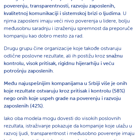
poverenju, transparentnosti, razvoju zaposlenih,
kvalitetnoj komunikaciji i sistemskoj brizi o ljudima
. U
njima zaposleni imaju veći nivo poverenja u lidere, bolju
međusobnu saradnju i izraženiju spremnost da preporuče
kompaniju kao dobro mesto za rad.
Drugu grupu čine organizacije koje takođe ostvaruju
odlične poslovne rezultate, ali ih postižu kroz
snažnu
kontrolu, visok pritisak, rigidnu hijerarhiju i veću
potrošnju zaposlenih
.
Među najuspešnijim kompanijama u Srbiji više je onih
koje rezultate ostvaruju kroz pritisak i kontrolu (58%)
nego onih koje uspeh grade na poverenju i razvoju
zaposlenih (42%).
Iako oba modela mogu dovesti do visokih poslovnih
rezultata, istraživanje pokazuje da kompanije koje ulažu u
razvoj ljudi, transparentnost i međusobno poverenje imaju