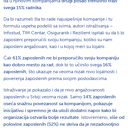
da u njihovim kompanijama
drugi posao trenutno traži
svega 15% radnika
.
Da bi razumeli šta to rade najuspešnije kompanije i tu
formulu uspeha podelili sa svima, autori istraživanja –
Infostud, TIM Centar, Osiguranik i Rezilient ispitali su da li bi
zaposleni preporučili svoju kompaniju, koliko su nam
zaposleni angažovani, kao i u kojoj meri su lojalni.
Čak
61% zaposlenih ne bi preporučilo svoju kompaniju
kao dobro mesto za rad
, dok bi to učinilo svega
16%
zaposlenih
, što ukazuje na veoma nizak nivo lojalnosti i
poverenja zaposlenih prema svojim poslodavcima.
Istraživanje je pokazalo i da je nivo angažovanosti
zaposlenih u Srbiji veoma nizak. Samo
14% zaposlenih
oseća snažnu povezanost sa kompanijom, pokazuje
inicijativu i spremno je da uloži dodatni napor kako bi
organizacija ostvarila bolje rezultate
. Istovremeno,
više od
polovine zaposlenih (52%) ne skriva da je nezadovoljno