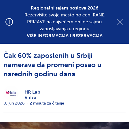
Regionalni sajam poslova 2026
Rezervišite svoje mesto po ceni RANE
Postavite oglas
PRIJAVE na najvećem online sajmu
zapošljavanja u regionu
VIŠE INFORMACIJA I REZERVACIJA
SVE KATEGORIJE
NOVOSTI
Čak 60% zaposlenih u Srbiji
namerava da promeni posao u
narednih godinu dana
HR Lab
Autor
8. jun 2026.
·
2
minuta za čitanje