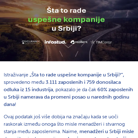
Istraživanje
„Šta to rade uspešne kompanije u Srbiji?”,
sprovedeno među
3.111 zaposlenih i 759 donosilaca
odluka iz 15 industrija
, pokazalo je da čak
60% zaposlenih
u Srbiji namerava da promeni posao u narednih godinu
dana
!
Ovaj podatak još više dobija na značaju kada se uoči
raskorak između onoga što misle menadžeri i stvarnog
stanja među zaposlenima. Naime,
menadžeri u Srbiji misle