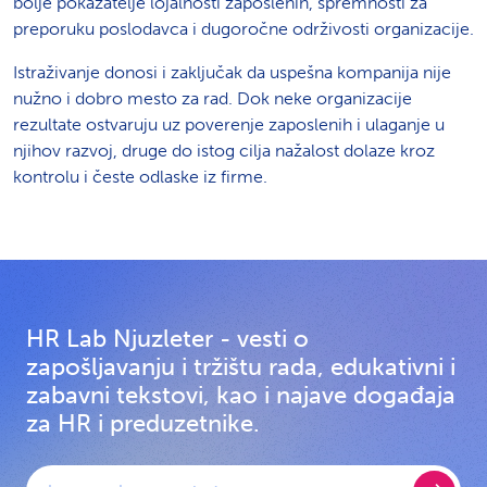
bolje pokazatelje lojalnosti zaposlenih, spremnosti za
preporuku poslodavca i dugoročne održivosti organizacije.
Istraživanje donosi i zaključak da uspešna kompanija nije
nužno i dobro mesto za rad. Dok neke organizacije
rezultate ostvaruju uz poverenje zaposlenih i ulaganje u
njihov razvoj, druge do istog cilja nažalost dolaze kroz
kontrolu i česte odlaske iz firme.
HR Lab Njuzleter - vesti o
zapošljavanju i tržištu rada, edukativni i
zabavni tekstovi, kao i najave događaja
za HR i preduzetnike.
E-mail