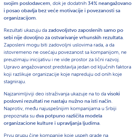
svojim poslodavcem
, dok je dodatnih
34% neangažovano
i posao obavlja bez veće motivacije i povezanosti sa
organizacijom
.
Rezultati ukazuju da
zadovoljstvo zaposlenih samo po
sebi nije dovoljno za ostvarivanje vrhunskih rezultata
.
Zaposleni mogu biti zadovoljni uslovima rada, a da
istovremeno ne osećaju povezanost sa kompanijom, ne
preuzimaju inicijativu i ne vide prostor za lični razvoj.
Upravo angažovanost predstavlja jedan od ključnih faktora
koji razlikuje organizacije koje napreduju od onih koje
stagniraju.
Najzanimljiviji deo istraživanja ukazuje na to da
visoki
poslovni rezultati ne nastaju nužno na isti način
.
Naprotiv, među najuspešnijim kompanijama u Srbiji
prepoznata su
dva potpuno različita modela
organizacione kulture i upravljanja ljudima
.
Prvu grupu čine kompanije koje uspeh grade na