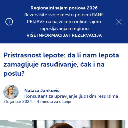
Regionalni sajam poslova 2026
Rezervišite svoje mesto po ceni RANE
Postavite oglas
PRIJAVE na najvećem online sajmu
zapošljavanja u regionu
VIŠE INFORMACIJA I REZERVACIJA
SVE KATEGORIJE
NOVOSTI
Pristrasnost lepote: da li nam lepota
zamagljuje rasuđivanje, čak i na
poslu?
Nataša Janković
Konsultant za upravljanje ljudskim resursima
25. januar 2024.
·
4
minuta za čitanje