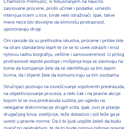
Chamorro Premuzic, ili fokusiranjem na naučno
zasnovane procene, prošli učinak i podatke, umesto
intervjua licem u lice, tvrde neki istra
živači. Ipak,
takve
mere neće biti dovoljne da eliminišu pristrasnost,
upozoravaju drugi.
Oni navode da su prethodna iskustva, procene i prilike bile
na strani standardno lepih te će se to uvek odraziti i kroz
njihovu radnu biografiju, veštine i samouverenost. U prilog
pristrasnosti lepote postoje i mišljenja koja se zasnivaju na
tome da kompanije žele da se identifikuju sa tim lepim
licima, da i klijenti žele da komuniciraju sa tim osobama.
Stručnjaci pozivaju na osvešćivanje sopstvenih predrasuda,
na objektivizovanje procesa, a neki čak i na pravne akcije
kojom bi se ova predrasuda suzbila, po ugledu na
nelegalne diskriminacije drugih vrsta. Ipak, ovo je pitanje
drugačijeg kova, osetljivije, teže dokazivo i još teže ga je
uvesti u pravne norme. Da li bi ljudi uopšte želeli da budu
zvanično neatraktivni, te da to bude osnova njihove pravne