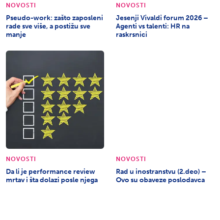
NOVOSTI
NOVOSTI
Pseudo-work: zašto zaposleni
Jesenji Vivaldi forum 2026 –
rade sve više, a postižu sve
Agenti vs talenti: HR na
manje
raskrsnici
NOVOSTI
NOVOSTI
Da li je performance review
Rad u inostranstvu (2.deo) –
mrtav i šta dolazi posle njega
Ovo su obaveze poslodavca