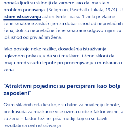
ponaša ljudi su skloniji da zamere kao da ima stalni
problem ponašanja.
(Seligman, Paschall i Takata, 1974). U
istom istraživanju
autori tvrde i da su “fizički privlačne
žene smatrane zaslužnijim za dobar ishod od neprivlačnih
žena, dok su neprivlačne žene smatrane odgovornijim za
loš ishod od privlačnih žena.”
Iako postoje neke razlike, dosadašnja istraživanja
uglavnom pokazuju da su i muškarci i žene skloni da
imaju predrasudu lepote pri procenjivanju i muškaraca i
žena.
“Atraktivni pojedinci su percipirani kao bolji
zaposleni”
Osim skladnih crta lica koje su bitne za privilegiju lepote,
predrasuda za muškarce više uzima u obzir faktor visine, a
za žene – faktor težine, pišu mediji koji su se bavili
rezultatima ovih istraživanja.