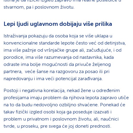
stvarnom, pa i poslovnom životu.
Lepi ljudi uglavnom dobijaju više prilika
Istraživanja pokazuju da osoba koja se više uklapa u
konvencionalne standarde lepote često već od detinjstva,
ima više pažnje od vršnjačke grupe ali, začuđujuće, i od
porodice, ima više razumevanja od nastavnika, kada
odraste ima bolje mogućnosti da privuče željenog
partnera, veće šanse na razgovoru za posao ili pri
napredovanju i ima veći potencijal zarađivanja.
P
ostoji i negativna korelacija, nekad žene u određenim
profesijama imaju problem da njihova lepota zapravo utiče
na to da budu nedovoljno ozbiljno shvaćene. P
onekad će
takav fizički izgled osobi koja ga poseduje izazvati i
problem u privatnom i poslovnom životu, ali, naučnici
tvrde, u proseku, pre svega će joj doneti prednosti.