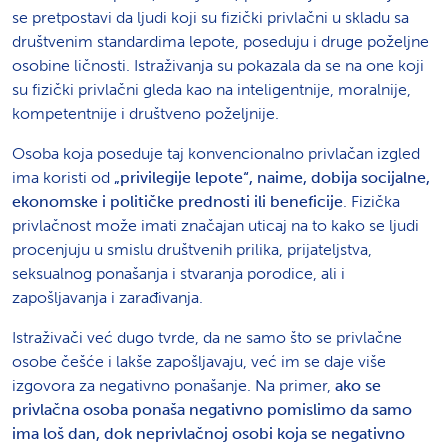
se pretpostavi da ljudi koji su fizički privlačni u skladu sa
društvenim standardima lepote, poseduju i druge poželjne
osobine ličnosti. Istraživanja su pokazala da se na one koji
su fizički privlačni gleda kao na inteligentnije, moralnije,
kompetentnije i društveno poželjnije.
Osoba koja poseduje taj konvencionalno privlačan izgled
ima koristi od
„privilegije lepote“, naime, dobija socijalne,
ekonomske i političke prednosti ili beneficije
. Fizička
privlačnost može imati značajan uticaj na to kako se ljudi
procenjuju u smislu društvenih prilika, prijateljstva,
seksualnog ponašanja i stvaranja porodice, ali i
zapošljavanja i zarađivanja.
Istraživači već dugo tvrde, da ne samo što se privlačne
osobe češće i lakše zapošljavaju, već im se daje više
izgovora za negativno ponašanje. Na primer,
ako se
privlačna osoba ponaša negativno pomislimo da samo
ima loš dan, dok neprivlačnoj osobi koja se negativno