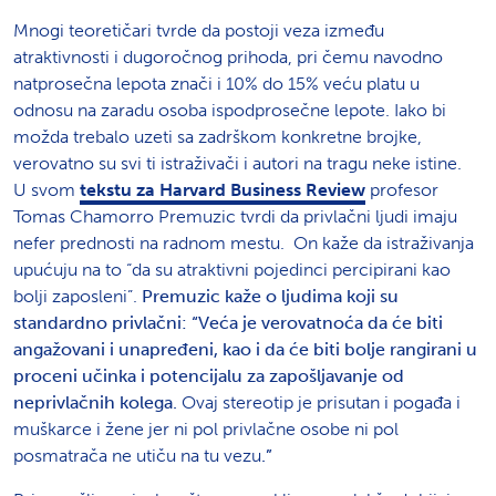
Mnogi teoretičari tvrde da postoji veza između
atraktivnosti i dugoročnog prihoda, pri čemu navodno
natprosečna lepota znači i 10% do 15% veću platu u
odnosu na zaradu osoba ispodprosečne lepote. Iako bi
možda trebalo uzeti sa zadrškom konkretne brojke,
verovatno su svi ti istraživači i autori na tragu neke istine.
U svom
tekstu za Harvard Business Review
profesor
Tomas Chamorro Premuzic tvrdi da privlačni ljudi imaju
nefer prednosti na radnom mestu. On kaže da istraživanja
upućuju na to “da su atraktivni pojedinci percipirani kao
bolji zaposleni”.
Premuzic kaže o ljudima koji su
standardno privlačni: “Veća je verovatnoća da će biti
angažovani i unapređeni, kao i da će biti bolje rangirani u
proceni učinka i potencijalu za zapošljavanje od
neprivlačnih kolega.
Ovaj stereotip je prisutan i pogađa i
muškarce i žene jer ni pol privlačne osobe ni pol
posmatrača ne utiču na tu vezu
.”