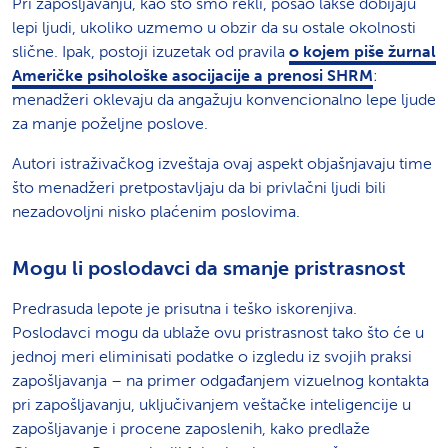
Pri zapošljavanju, kao što smo rekli, posao lakše dobijaju
lepi ljudi, ukoliko uzmemo u obzir da su ostale okolnosti
slične. Ipak, postoji izuzetak od pravila
o kojem piše žurnal
Američke psihološke asocijacije a prenosi SHRM
:
menadžeri oklevaju da angažuju konvencionalno lepe ljude
za manje poželjne poslove.
Autori istraživačkog izveštaja ovaj aspekt objašnjavaju time
što menadžeri pretpostavljaju da bi privlačni ljudi bili
nezadovoljni nisko plaćenim poslovima.
Mogu li poslodavci da smanje pristrasnost
Predrasuda lepote je prisutna i teško iskorenjiva.
Poslodavci mogu da ublaže ovu pristrasnost tako što će u
jednoj meri eliminisati podatke o izgledu iz svojih praksi
zapošljavanja – na primer odgađanjem vizuelnog kontakta
pri zapošljavanju, uključivanjem veštačke inteligencije u
zapošljavanje i procene zaposlenih, kako predlaže