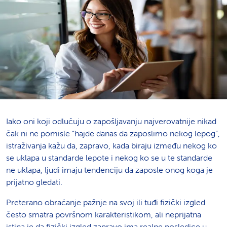
Iako oni koji odlučuju o zapošljavanju najverovatnije nikad
čak ni ne pomisle “hajde danas da zaposlimo nekog lepog”,
istraživanja kažu da, zapravo, kada biraju između nekog ko
se uklapa u standarde lepote i nekog ko se u te standarde
ne uklapa, ljudi imaju tendenciju da zaposle onog koga je
prijatno gledati.
Preterano obraćanje pažnje na svoj ili tuđi fizički izgled
često smatra površnom karakteristikom, ali neprijatna
istina je da fizički izgled zapravo ima realne posledice u