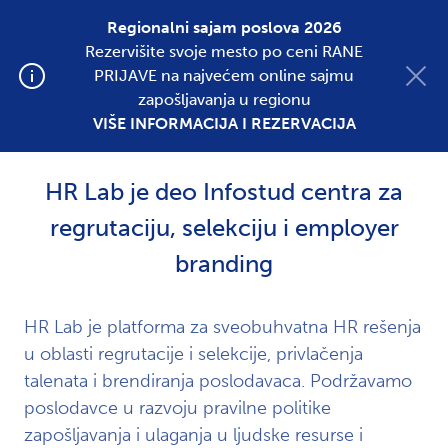
Regionalni sajam poslova 2026
Rezervišite svoje mesto po ceni RANE
Postavite oglas
PRIJAVE na najvećem online sajmu
zapošljavanja u regionu
O nama
VIŠE INFORMACIJA I REZERVACIJA
HR Lab je deo Infostud centra za
regrutaciju, selekciju i employer
branding
HR Lab je platforma za sveobuhvatna HR rešenja
u oblasti regrutacije i selekcije, privlačenja
talenata i brendiranja poslodavaca. Podržavamo
poslodavce u razvoju pravilne politike
zapošljavanja i ulaganja u ljudske resurse i