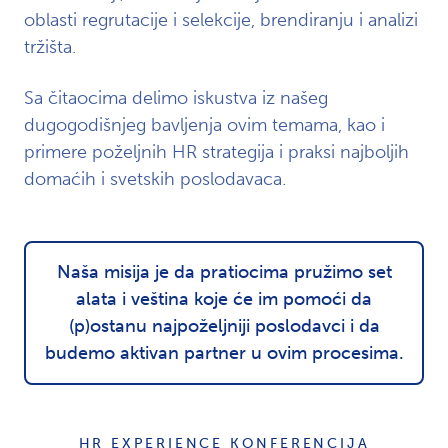
oblasti regrutacije i selekcije, brendiranju i analizi
tržišta.
Sa čitaocima delimo iskustva iz našeg
dugogodišnjeg bavljenja ovim temama, kao i
primere poželjnih HR strategija i praksi najboljih
domaćih i svetskih poslodavaca.
Naša misija je da pratiocima pružimo set
alata i veština koje će im pomoći da
(p)ostanu najpoželjniji poslodavci i da
budemo aktivan partner u ovim procesima.
HR EXPERIENCE KONFERENCIJA