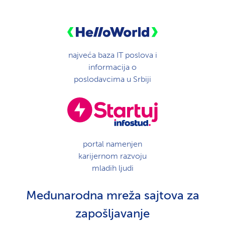
najveća baza IT poslova i
informacija o
poslodavcima u Srbiji
portal namenjen
karijernom razvoju
mladih ljudi
Međunarodna mreža sajtova za
zapošljavanje