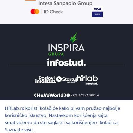
HRLab.rs koristi kolačiće kako bi vam pružao najbolje
korisničko iskustvo. Nastavkom korišćenja sajta
smatraćemo da ste saglasni sa korišćenjem kolačića.
Saznajte više.