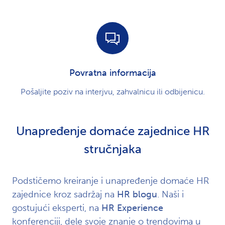
Povratna informacija
Pošaljite poziv na interjvu, zahvalnicu ili odbijenicu.
Unapređenje domaće zajednice HR
stručnjaka
Podstičemo kreiranje i unapređenje domaće HR
zajednice kroz sadržaj na
HR blogu
. Naši i
gostujući eksperti, na
HR Experience
konferenciji, dele svoje znanje o trendovima u