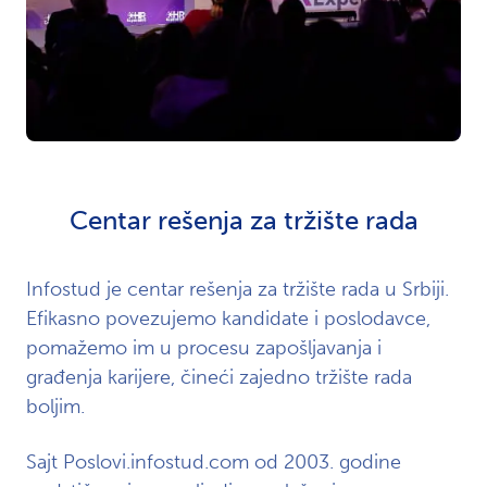
Centar rešenja za tržište rada
Infostud je centar rešenja za tržište rada u Srbiji.
Efikasno povezujemo kandidate i poslodavce,
pomažemo im u procesu zapošljavanja i
građenja karijere, čineći zajedno tržište rada
boljim.
Sajt Poslovi.infostud.com od 2003. godine