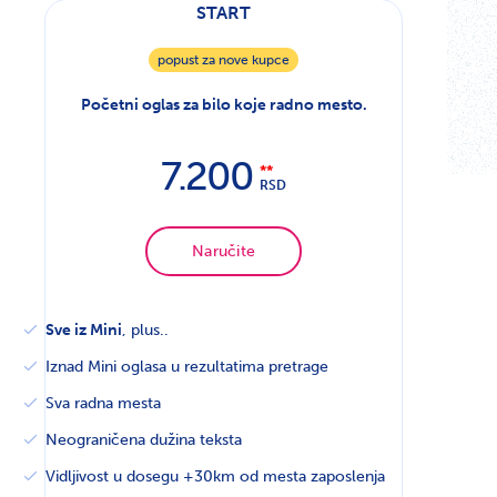
START
popust za nove kupce
Početni oglas za bilo koje radno mesto.
7.200
RSD
Naručite
Sve iz Mini
, plus..
Iznad Mini oglasa u rezultatima pretrage
Sva radna mesta
Neograničena dužina teksta
Vidljivost u dosegu +30km od mesta zaposlenja