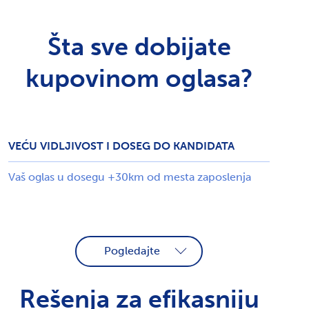
Šta sve dobijate
kupovinom oglasa?
VEĆU VIDLJIVOST I DOSEG DO KANDIDATA
Vaš oglas u dosegu +30km od mesta zaposlenja
MINI
START
Pogledajte
STANDARD
Rešenja za efikasniju
PROGRESIV