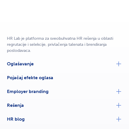
MINI
START
STANDARD
HR Lab je platforma za sveobuhvatna HR rešenja u oblasti
PROGRESIV
regrutacije i selekcije, privlačenja talenata i brendiranja
poslodavaca.
PREMIUM
Oglašavanje
Na polovini trajanja oglas je ponovo prvi
Pojačaj efekte oglasa
MINI
Employer branding
START
Rešenja
STANDARD
HR blog
PROGRESIV