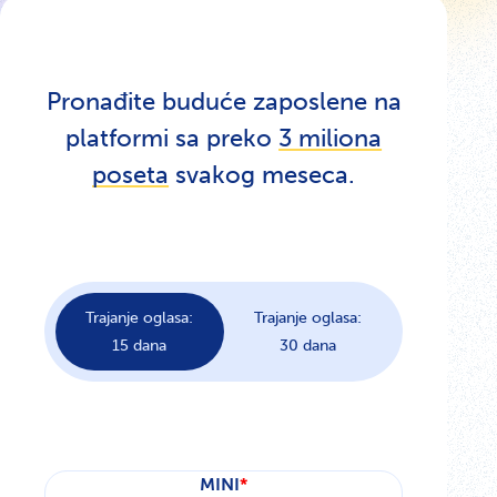
Pronađite buduće zaposlene na
platformi sa preko
3 miliona
poseta
svakog meseca.
Trajanje oglasa:
Trajanje oglasa:
15 dana
30 dana
MINI
*