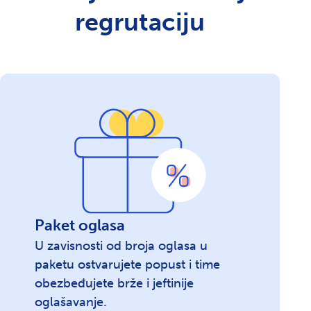
regrutaciju
PREMIUM
Osnovni kompanijski profil
Saznajte više
MINI
START
STANDARD
PROGRESIV
Paket oglasa
PREMIUM
U zavisnosti od broja oglasa u
paketu ostvarujete popust i time
Njuzleter sa 300.000 prijavljenih kandidata
obezbeđujete brže i jeftinije
MINI
oglašavanje.