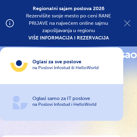
Regionalni sajam poslova 2026
Rezervišite svoje mesto po ceni RANE
Postavite oglas
PRIJAVE na najvećem online sajmu
zapošljavanja u regionu
VIŠE INFORMACIJA I REZERVACIJA
Cene i vrste oglasa za posao
Oglasi za sve poslove
na Poslovi Infostud ili HelloWorld
Oglasi samo za IT poslove
na Poslovi Infostud i HelloWorld