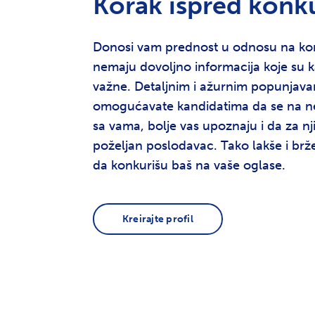
%
Korak ispred konk
Donosi vam prednost u odnosu na ko
nemaju dovoljno informacija koje su 
važne. Detaljnim i ažurnim popunjava
omogućavate kandidatima da se na ne
sa vama, bolje vas upoznaju i da za n
poželjan poslodavac. Tako lakše i br
da konkurišu baš na vaše oglase.
Kreirajte profil