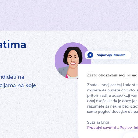
atima
andidati na
cijama na koje