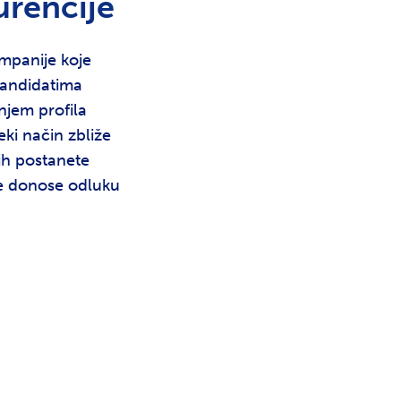
urencije
mpanije koje
kandidatima
njem profila
ki način zbliže
jih postanete
že donose odluku