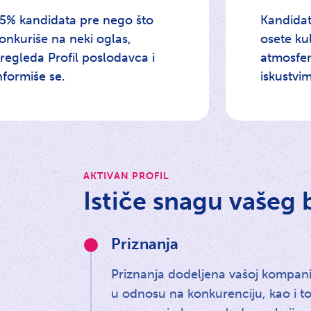
5% kandidata pre nego što
Kandida
onkuriše na neki oglas,
osete ku
regleda Profil poslodavca i
atmosfer
nformiše se.
iskustvi
AKTIVAN PROFIL
Ističe snagu vašeg
Priznanja
Priznanja dodeljena vašoj kompani
u odnosu na konkurenciju, kao i t