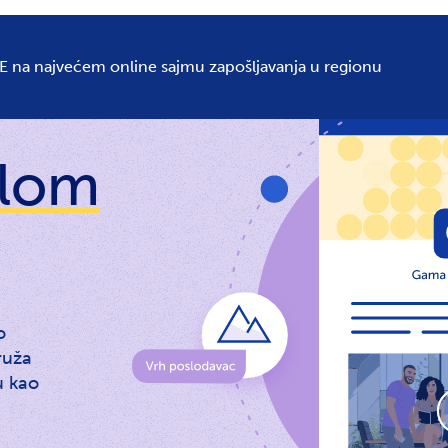
Oglašavanj
E na najvećem online sajmu zapošljavanja u regionu
ilom
o
ruža
u kao