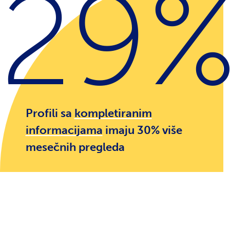
30
Profili sa
kompletiranim
informacijama
imaju 30% više
mesečnih pregleda