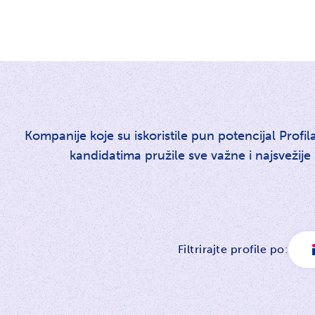
Kompanije koje su iskoristile pun potencijal Profila
kandidatima pružile sve važne i najsvežije
Filtrirajte profile po: