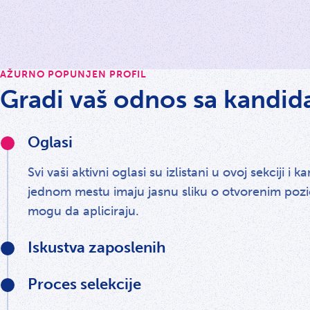
AŽURNO POPUNJEN PROFIL
Gradi vaš odnos sa kandid
Oglasi
Svi vaši aktivni oglasi su izlistani u ovoj sekciji i k
jednom mestu imaju jasnu sliku o otvorenim pozi
mogu da apliciraju.
Iskustva zaposlenih
Proces selekcije