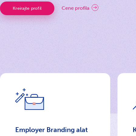
Cene profila
Kreirajte profil
Employer Branding alat
K