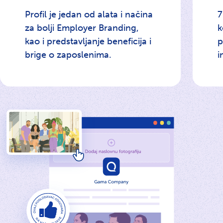
Profil je jedan od alata i načina
7
za bolji Employer Branding,
k
kao i predstavljanje beneficija i
p
brige o zaposlenima.
i