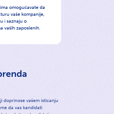
tima omogućavate da
lturu vaše kompanije,
u i saznaju o
ma vaših zaposlenih.
 brenda
ji doprinose vašem isticanju
ome da vas kandidati