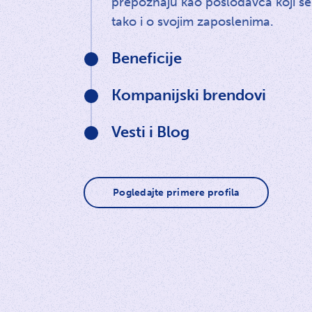
prepoznaju kao poslodavca koji se
tako i o svojim zaposlenima.
Beneficije
Kompanijski brendovi
Vesti i Blog
Pogledajte primere profila