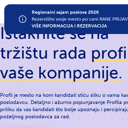
Regionalni sajam poslova 2026
Rezervišite svoje mesto po ceni RANE PRIJAV
VIŠE INFORMACIJA I REZERVACIJA
Istaknite se na
tržištu rada
prof
vaše kompanije.
Profil je mesto na kom kandidati stiču sliku o vama ka
poslodavcu. Detaljno i ažurno popunjavanje Profila p
priliku da vas kandidati što bolje upoznaju i percipiraj
poželjnog poslodavca za rad.