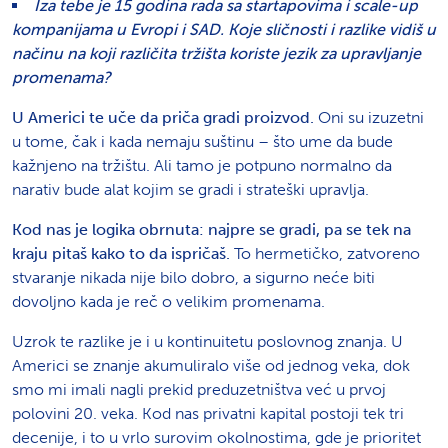
Iza tebe je 15 godina rada sa startapovima i scale-up
kompanijama u Evropi i SAD. Koje sličnosti i razlike vidiš u
načinu na koji različita tržišta koriste jezik za upravljanje
promenama?
U Americi te uče da priča gradi proizvod.
Oni su izuzetni
u tome, čak i kada nemaju suštinu – što ume da bude
kažnjeno na tržištu. Ali tamo je potpuno normalno da
narativ bude alat kojim se gradi i strateški upravlja.
Kod nas je logika obrnuta: najpre se gradi, pa se tek na
kraju pitaš kako to da ispričaš.
To hermetičko, zatvoreno
stvaranje nikada nije bilo dobro, a sigurno neće biti
dovoljno kada je reč o velikim promenama.
Uzrok te razlike je i u kontinuitetu poslovnog znanja. U
Americi se znanje akumuliralo više od jednog veka, dok
smo mi imali nagli prekid preduzetništva već u prvoj
polovini 20. veka. Kod nas privatni kapital postoji tek tri
decenije, i to u vrlo surovim okolnostima, gde je prioritet