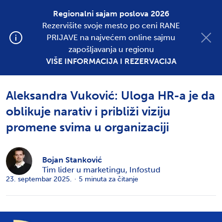
Regionalni sajam poslova 2026
Rezervišite svoje mesto po ceni RANE
Postavite oglas
PRIJAVE na najvećem online sajmu
zapošljavanja u regionu
VIŠE INFORMACIJA I REZERVACIJA
SVE KATEGORIJE
EMPLOYER BRANDING
Aleksandra Vuković: Uloga HR-a je da
oblikuje narativ i približi viziju
promene svima u organizaciji
Bojan Stanković
Tim lider u marketingu, Infostud
23. septembar 2025.
·
5
minuta za čitanje