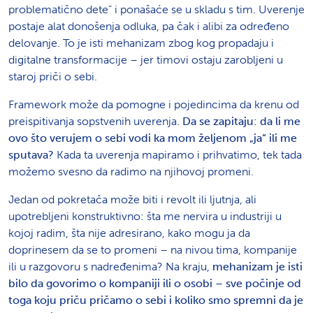
problematično dete“ i ponašaće se u skladu s tim. Uverenje
postaje alat donošenja odluka, pa čak i alibi za određeno
delovanje. To je isti mehanizam zbog kog propadaju i
digitalne transformacije – jer timovi ostaju zarobljeni u
staroj priči o sebi.
Framework može da pomogne i pojedincima da krenu od
preispitivanja sopstvenih uverenja.
Da se zapitaju: da li me
ovo što verujem o sebi vodi ka mom željenom „ja“ ili me
sputava?
Kada ta uverenja mapiramo i prihvatimo, tek tada
možemo svesno da radimo na njihovoj promeni.
Jedan od pokretača može biti i revolt ili ljutnja, ali
upotrebljeni konstruktivno: šta me nervira u industriji u
kojoj radim, šta nije adresirano, kako mogu ja da
doprinesem da se to promeni – na nivou tima, kompanije
ili u razgovoru s nadređenima? Na kraju,
mehanizam je isti
bilo da govorimo o kompaniji ili o osobi – sve počinje od
toga koju priču pričamo o sebi i koliko smo spremni da je