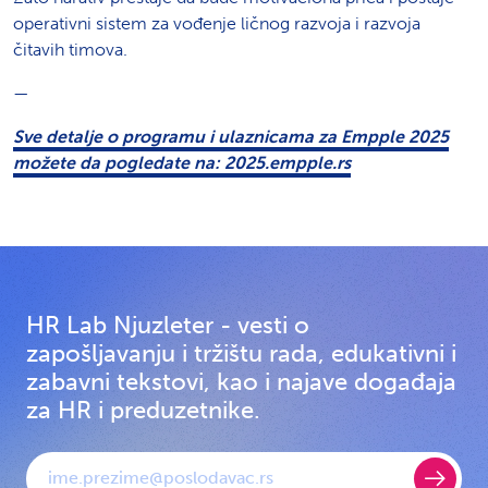
operativni sistem za vođenje ličnog razvoja i razvoja
čitavih timova.
—
Sve detalje o programu i ulaznicama za Empple 2025
možete da pogledate na: 2025.empple.rs
HR Lab Njuzleter - vesti o
zapošljavanju i tržištu rada, edukativni i
zabavni tekstovi, kao i najave događaja
za HR i preduzetnike.
E-mail