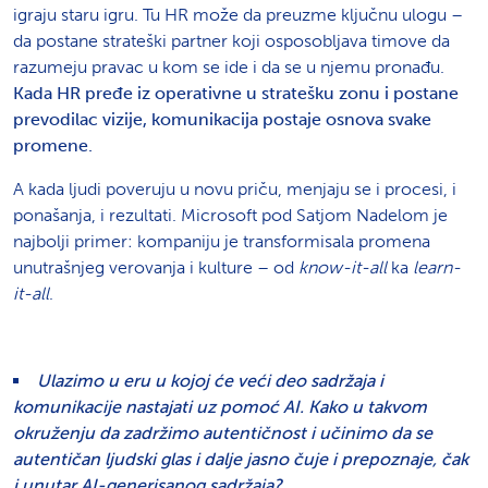
igraju staru igru. Tu HR može da preuzme ključnu ulogu –
da postane strateški partner koji osposobljava timove da
razumeju pravac u kom se ide i da se u njemu pronađu.
Kada HR pređe iz operativne u stratešku zonu i postane
prevodilac vizije, komunikacija postaje osnova svake
promene.
A kada ljudi poveruju u novu priču, menjaju se i procesi, i
ponašanja, i rezultati. Microsoft pod Satjom Nadelom je
najbolji primer: kompaniju je transformisala promena
unutrašnjeg verovanja i kulture – od
know-it-all
ka
learn-
it-all
.
Ulazimo u eru u kojoj će veći deo sadržaja i
komunikacije nastajati uz pomoć AI. Kako u takvom
okruženju da zadržimo autentičnost i učinimo da se
autentičan ljudski glas i dalje jasno čuje i prepoznaje, čak
i unutar AI-generisanog sadržaja?