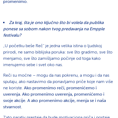
promenimo.
Za kraj, šta je ono ključno što bi volela da publika
ponese sa sobom nakon tvog predavanja na Empple
festivalu?
„U početku beše Reč“ je jedna velika istina o ljudskoj
prirodi, ne samo biblijska poruka: sve što gradimo, sve što
menjamo, sve što zamišljamo počinje od toga kako
imenujemo sebe i svet oko nas.
Reči su moćne – mogu da nas pokrenu, a mogu i da nas
sputaju, ako nastavimo da ponavljamo priče koje nam više
ne koriste.
Ako promenimo reči, promenićemo i
uverenja. Ako promenimo uverenja, promenićemo i
svoje akcije. A ako promenimo akcije, menja se i naša
stvarnost.
Zato narativ prestaje da bude motivaciona priča i postaje