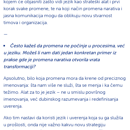
kojem će objasniti zašto vidi jezik kao strateški alat i prvi
korak svake promene, te na koji način promena narativa i
jasna komunikacija mogu da oblikuju novu stvarnost
timova i organizacija.
—
Često kažeš da promena ne počinje u procesima, već
u jeziku. Možeš li nam dati jedan konkretan primer iz
prakse gde je promena narativa otvorila vrata
transformaciji?
Apsolutno, bilo koja promena mora da krene od preciznog
imenovanja: šta nam više ne služi, šta se menja i ka čemu
težimo. Alat za to je jezik – ne u smislu površnog
imenovanja, već dubinskog razumevanja i redefinisanja
uverenja.
Ako tim nastavi da koristi jezik i uverenja koja su ga služila
u prošlosti, onda nije važno kakvu novu strategiju