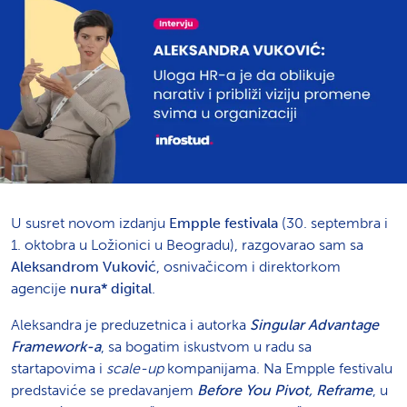
U susret novom izdanju
Empple festivala
(30. septembra i
1. oktobra u Ložionici u Beogradu), razgovarao sam sa
Aleksandrom Vuković
, osnivačicom i direktorkom
agencije
nura* digital
.
Aleksandra je preduzetnica i autorka
Singular Advantage
Framework-a
, sa bogatim iskustvom u radu sa
startapovima i
scale-up
kompanijama. Na Empple festivalu
predstaviće se predavanjem
Before You Pivot, Reframe
, u