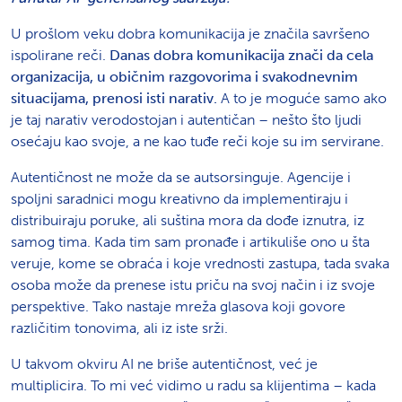
U prošlom veku dobra komunikacija je značila savršeno
ispolirane reči.
Danas dobra komunikacija znači da cela
organizacija, u običnim razgovorima i svakodnevnim
situacijama, prenosi isti narativ.
A to je moguće samo ako
je taj narativ verodostojan i autentičan – nešto što ljudi
osećaju kao svoje, a ne kao tuđe reči koje su im servirane.
Autentičnost ne može da se autsorsinguje. Agencije i
spoljni saradnici mogu kreativno da implementiraju i
distribuiraju poruke, ali suština mora da dođe iznutra, iz
samog tima. Kada tim sam pronađe i artikuliše ono u šta
veruje, kome se obraća i koje vrednosti zastupa, tada svaka
osoba može da prenese istu priču na svoj način i iz svoje
perspektive. Tako nastaje mreža glasova koji govore
različitim tonovima, ali iz iste srži.
U takvom okviru AI ne briše autentičnost, već je
multiplicira. To mi već vidimo u radu sa klijentima – kada