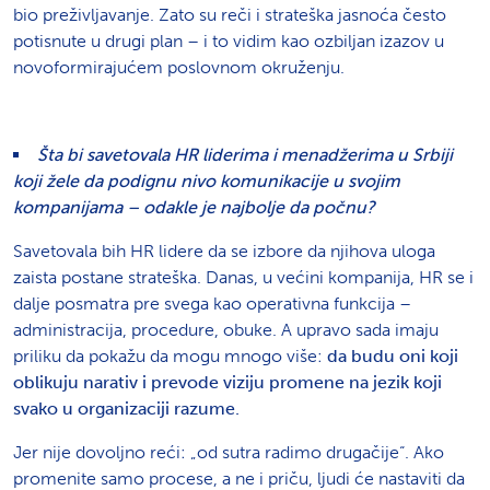
bio preživljavanje. Zato su reči i strateška jasnoća često
potisnute u drugi plan – i to vidim kao ozbiljan izazov u
novoformirajućem poslovnom okruženju.
Šta bi savetovala HR liderima i menadžerima u Srbiji
koji žele da podignu nivo komunikacije u svojim
kompanijama – odakle je najbolje da počnu?
Savetovala bih HR lidere da se izbore da njihova uloga
zaista postane strateška. Danas, u većini kompanija, HR se i
dalje posmatra pre svega kao operativna funkcija –
administracija, procedure, obuke. A upravo sada imaju
priliku da pokažu da mogu mnogo više:
da budu oni koji
oblikuju narativ i prevode viziju promene na jezik koji
svako u organizaciji razume.
Jer nije dovoljno reći: „od sutra radimo drugačije“. Ako
promenite samo procese, a ne i priču, ljudi će nastaviti da