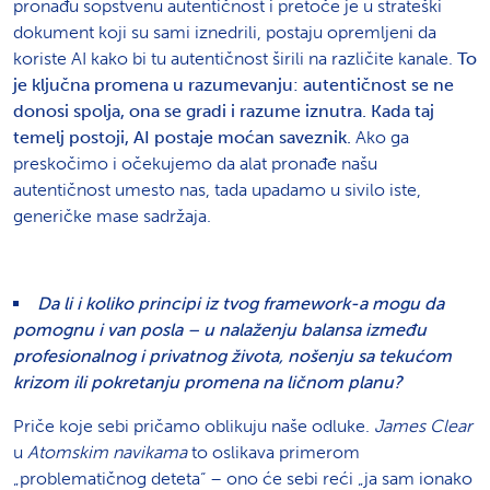
pronađu sopstvenu autentičnost i pretoče je u strateški
dokument koji su sami iznedrili, postaju opremljeni da
koriste AI kako bi tu autentičnost širili na različite kanale.
To
je ključna promena u razumevanju: autentičnost se ne
donosi spolja, ona se gradi i razume iznutra. Kada taj
temelj postoji, AI postaje moćan saveznik.
Ako ga
preskočimo i očekujemo da alat pronađe našu
autentičnost umesto nas, tada upadamo u sivilo iste,
generičke mase sadržaja.
Da li i koliko principi iz tvog framework-a mogu da
pomognu i van posla – u nalaženju balansa između
profesionalnog i privatnog života, nošenju sa tekućom
krizom ili pokretanju promena na ličnom planu?
Priče koje sebi pričamo oblikuju naše odluke.
James Clear
u
Atomskim navikama
to oslikava primerom
„problematičnog deteta“ – ono će sebi reći „ja sam ionako