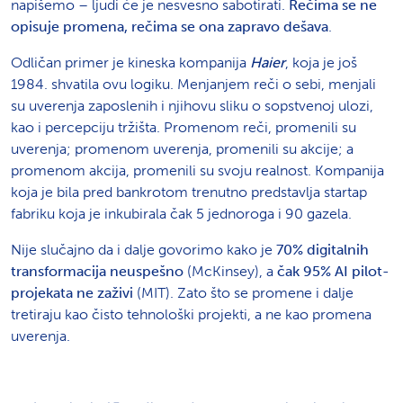
napišemo – ljudi će je nesvesno sabotirati.
Rečima se ne
opisuje promena, rečima se ona zapravo dešava
.
Odličan primer je kineska kompanija
Haier
, koja je još
1984. shvatila ovu logiku. Menjanjem reči o sebi, menjali
su uverenja zaposlenih i njihovu sliku o sopstvenoj ulozi,
kao i percepciju tržišta. Promenom reči, promenili su
uverenja; promenom uverenja, promenili su akcije; a
promenom akcija, promenili su svoju realnost. Kompanija
koja je bila pred bankrotom trenutno predstavlja startap
fabriku koja je inkubirala čak 5 jednoroga i 90 gazela.
Nije slučajno da i dalje govorimo kako je
70% digitalnih
transformacija neuspešno
(McKinsey), a
čak 95% AI pilot-
projekata ne zaživi
(MIT). Zato što se promene i dalje
tretiraju kao čisto tehnološki projekti, a ne kao promena
uverenja.