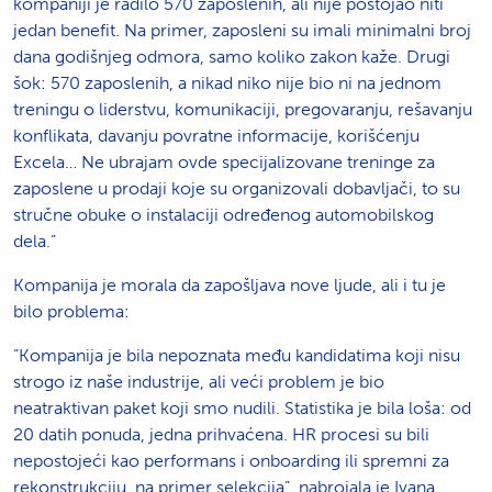
kompaniji je radilo 570 zaposlenih, ali nije postojao niti
jedan benefit. Na primer, zaposleni su imali minimalni broj
dana godišnjeg odmora, samo koliko zakon kaže. Drugi
šok: 570 zaposlenih, a nikad niko nije bio ni na jednom
treningu o liderstvu, komunikaciji, pregovaranju, rešavanju
konflikata, davanju povratne informacije, korišćenju
Excela… Ne ubrajam ovde specijalizovane treninge za
zaposlene u prodaji koje su organizovali dobavljači, to su
stručne obuke o instalaciji određenog automobilskog
dela.”
Kompanija je morala da zapošljava nove ljude, ali i tu je
bilo problema:
“Kompanija je bila nepoznata među kandidatima koji nisu
strogo iz naše industrije, ali veći problem je bio
neatraktivan paket koji smo nudili. Statistika je bila loša: od
20 datih ponuda, jedna prihvaćena. HR procesi su bili
nepostojeći kao performans i onboarding ili spremni za
rekonstrukciju, na primer selekcija”, nabrojala je Ivana