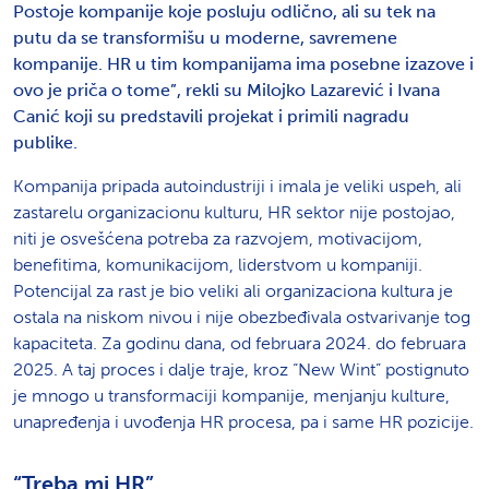
Postoje kompanije koje posluju odlično, ali su tek na
putu da se transformišu u moderne, savremene
kompanije. HR u tim kompanijama ima posebne izazove i
ovo je priča o tome”, rekli su Milojko Lazarević i Ivana
Canić koji su predstavili projekat i primili nagradu
publike.
Kompanija pripada autoindustriji i imala je veliki uspeh, ali
zastarelu organizacionu kulturu, HR sektor nije postojao,
niti je osvešćena potreba za razvojem, motivacijom,
benefitima, komunikacijom, liderstvom u kompaniji.
Potencijal za rast je bio veliki ali organizaciona kultura je
ostala na niskom nivou i nije obezbeđivala ostvarivanje tog
kapaciteta. Za godinu dana, od februara 2024. do februara
2025. A taj proces i dalje traje, kroz “New Wint” postignuto
je mnogo u transformaciji kompanije, menjanju kulture,
unapređenja i uvođenja HR procesa, pa i same HR pozicije.
“Treba mi HR”