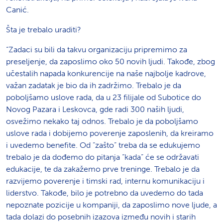
Canić.
Šta je trebalo uraditi?
“Zadaci su bili da takvu organizaciju pripremimo za
preseljenje, da zaposlimo oko 50 novih ljudi. Takođe, zbog
učestalih napada konkurencije na naše najbolje kadrove,
važan zadatak je bio da ih zadržimo. Trebalo je da
poboljšamo uslove rada, da u 23 filijale od Subotice do
Novog Pazara i Leskovca, gde radi 300 naših ljudi,
osvežimo nekako taj odnos. Trebalo je da poboljšamo
uslove rada i dobijemo poverenje zaposlenih, da kreiramo
i uvedemo benefite. Od “zašto” treba da se edukujemo
trebalo je da dođemo do pitanja “kada” će se održavati
edukacije, te da zakažemo prve treninge. Trebalo je da
razvijemo poverenje i timski rad, internu komunikaciju i
liderstvo. Takođe, bilo je potrebno da uvedemo do tada
nepoznate pozicije u kompaniji, da zaposlimo nove ljude, a
tada dolazi do posebnih izazova između novih i starih