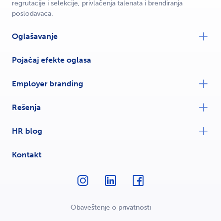
regrutacije i selekcije, privlačenja talenata i brendiranja
poslodavaca.
Oglašavanje
Pojačaj efekte oglasa
Employer branding
Rešenja
HR blog
Kontakt
Obaveštenje o privatnosti