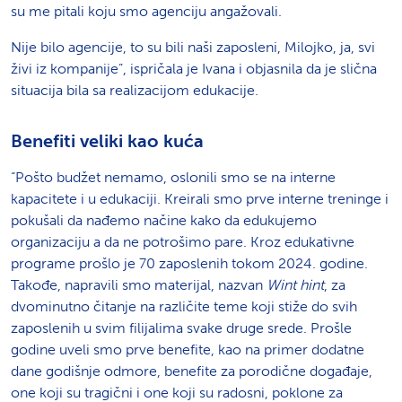
su me pitali koju smo agenciju angažovali.
Nije bilo agencije, to su bili naši zaposleni, Milojko, ja, svi
živi iz kompanije”, ispričala je Ivana i objasnila da je slična
situacija bila sa realizacijom edukacije.
Benefiti veliki kao kuća
“Pošto budžet nemamo, oslonili smo se na interne
kapacitete i u edukaciji. Kreirali smo prve interne treninge i
pokušali da nađemo načine kako da edukujemo
organizaciju a da ne potrošimo pare. Kroz edukativne
programe prošlo je 70 zaposlenih tokom 2024. godine.
Takođe, napravili smo materijal, nazvan
Wint hint
, za
dvominutno čitanje na različite teme koji stiže do svih
zaposlenih u svim filijalima svake druge srede. Prošle
godine uveli smo prve benefite, kao na primer dodatne
dane godišnje odmore, benefite za porodične događaje,
one koji su tragični i one koji su radosni, poklone za