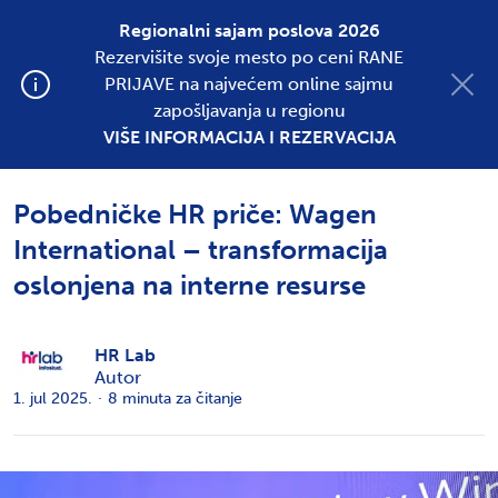
Regionalni sajam poslova 2026
Rezervišite svoje mesto po ceni RANE
Postavite oglas
PRIJAVE na najvećem online sajmu
zapošljavanja u regionu
VIŠE INFORMACIJA I REZERVACIJA
SVE KATEGORIJE
USPEŠNE HR PRIČE
Pobedničke HR priče: Wagen
International – transformacija
oslonjena na interne resurse
HR Lab
Autor
1. jul 2025.
·
8
minuta za čitanje