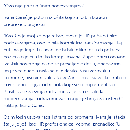
“Ovo nije priča o finim podešavanjima”
Ivana Canić je potom izložila koji su to bili koraci i
prepreke u projektu.
“Kao što je moj kolega rekao, ovo nije HR priča o finim
podešavanjima, ovo je bila kompletna transformacija i taj
put i dalje traje. Ti zadaci ne bi bili toliko teški da polazna
pozicija nije bila toliko komplikovana. Zaposleni su odavno
izgubili poverenje da će se preseljenje desiti, obećavano
im je već dugo a ništa se nije desilo. Nisu verovali u
promene, nisu verovali u New Wint. Imali su veliki strah od
novih tehnologija, od robota koje smo implementirali.
Plašili su se za svoja radna mesta jer su mislili da
modernizacija podrazumeva smanjenje broja zaposlenih”,
rekla je Ivana Canić.
Osim loših uslova rada i straha od promena, Ivana je istakla
šta ju je još, kao HR profesionalca, veoma iznenadilo: “U