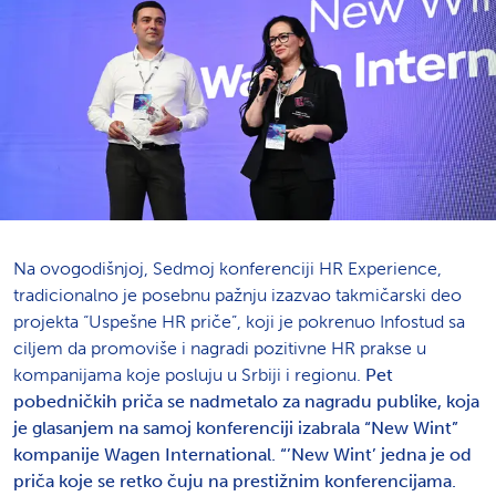
Na ovogodišnjoj, Sedmoj konferenciji HR Experience,
tradicionalno je posebnu pažnju izazvao takmičarski deo
projekta “Uspešne HR priče”, koji je pokrenuo Infostud sa
ciljem da promoviše i nagradi pozitivne HR prakse u
kompanijama koje posluju u Srbiji i regionu.
Pet
pobedničkih priča se nadmetalo za nagradu publike, koja
je glasanjem na samoj konferenciji izabrala “New Wint”
kompanije Wagen International.
“’New Wint’ jedna je od
priča koje se retko čuju na prestižnim konferencijama.