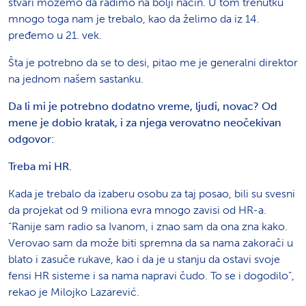
stvari možemo da radimo na bolji način. U tom trenutku
mnogo toga nam je trebalo, kao da želimo da iz 14.
pređemo u 21. vek.
Šta je potrebno da se to desi, pitao me je generalni direktor
na jednom našem sastanku.
Da li mi je potrebno dodatno vreme, ljudi, novac? Od
mene je dobio kratak, i za njega verovatno neočekivan
odgovor:
Treba mi HR.
Kada je trebalo da izaberu osobu za taj posao, bili su svesni
da projekat od 9 miliona evra mnogo zavisi od HR-a.
“Ranije sam radio sa Ivanom, i znao sam da ona zna kako.
Verovao sam da može biti spremna da sa nama zakorači u
blato i zasuče rukave, kao i da je u stanju da ostavi svoje
fensi HR sisteme i sa nama napravi čudo. To se i dogodilo”,
rekao je Milojko Lazarević.