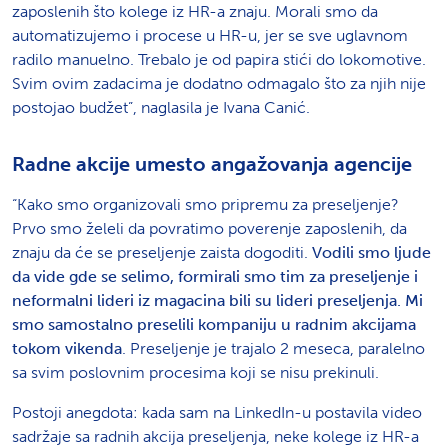
zaposlenih što kolege iz HR-a znaju. Morali smo da
automatizujemo i procese u HR-u, jer se sve uglavnom
radilo manuelno. Trebalo je od papira stići do lokomotive.
Svim ovim zadacima je dodatno odmagalo što za njih nije
postojao budžet”, naglasila je Ivana Canić.
Radne akcije umesto angažovanja agencije
“Kako smo organizovali smo pripremu za preseljenje?
Prvo smo želeli da povratimo poverenje zaposlenih, da
znaju da će se preseljenje zaista dogoditi.
Vodili smo ljude
da vide gde se selimo, formirali smo tim za preseljenje i
neformalni lideri iz magacina bili su lideri preseljenja. Mi
smo samostalno preselili kompaniju u radnim akcijama
tokom vikenda
. Preseljenje je trajalo 2 meseca, paralelno
sa svim poslovnim procesima koji se nisu prekinuli.
Postoji anegdota: kada sam na LinkedIn-u postavila video
sadržaje sa radnih akcija preseljenja, neke kolege iz HR-a