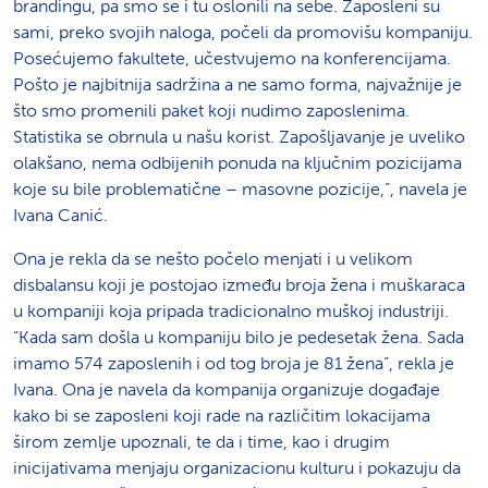
brandingu, pa smo se i tu oslonili na sebe. Zaposleni su
sami, preko svojih naloga, počeli da promovišu kompaniju.
Posećujemo fakultete, učestvujemo na konferencijama.
Pošto je najbitnija sadržina a ne samo forma, najvažnije je
što smo promenili paket koji nudimo zaposlenima.
Statistika se obrnula u našu korist. Zapošljavanje je uveliko
olakšano, nema odbijenih ponuda na ključnim pozicijama
koje su bile problematične – masovne pozicije,”, navela je
Ivana Canić.
Ona je rekla da se nešto počelo menjati i u velikom
disbalansu koji je postojao između broja žena i muškaraca
u kompaniji koja pripada tradicionalno muškoj industriji.
“Kada sam došla u kompaniju bilo je pedesetak žena. Sada
imamo 574 zaposlenih i od tog broja je 81 žena”, rekla je
Ivana. Ona je navela da kompanija organizuje događaje
kako bi se zaposleni koji rade na različitim lokacijama
širom zemlje upoznali, te da i time, kao i drugim
inicijativama menjaju organizacionu kulturu i pokazuju da