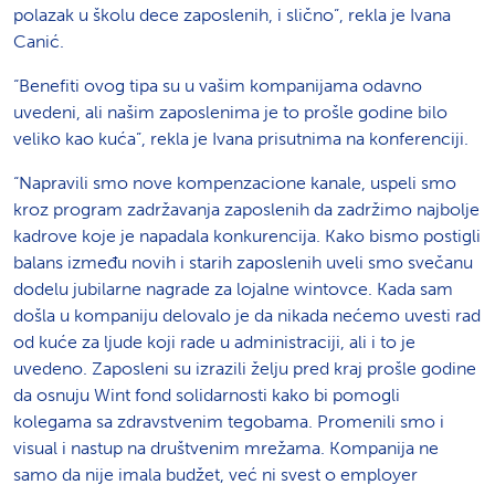
polazak u školu dece zaposlenih, i slično”, rekla je Ivana
Canić.
“Benefiti ovog tipa su u vašim kompanijama odavno
uvedeni, ali našim zaposlenima je to prošle godine bilo
veliko kao kuća”, rekla je Ivana prisutnima na konferenciji.
“Napravili smo nove kompenzacione kanale, uspeli smo
kroz program zadržavanja zaposlenih da zadržimo najbolje
kadrove koje je napadala konkurencija. Kako bismo postigli
balans između novih i starih zaposlenih uveli smo svečanu
dodelu jubilarne nagrade za lojalne wintovce. Kada sam
došla u kompaniju delovalo je da nikada nećemo uvesti rad
od kuće za ljude koji rade u administraciji, ali i to je
uvedeno. Zaposleni su izrazili želju pred kraj prošle godine
da osnuju Wint fond solidarnosti kako bi pomogli
kolegama sa zdravstvenim tegobama. Promenili smo i
visual i nastup na društvenim mrežama. Kompanija ne
samo da nije imala budžet, već ni svest o employer