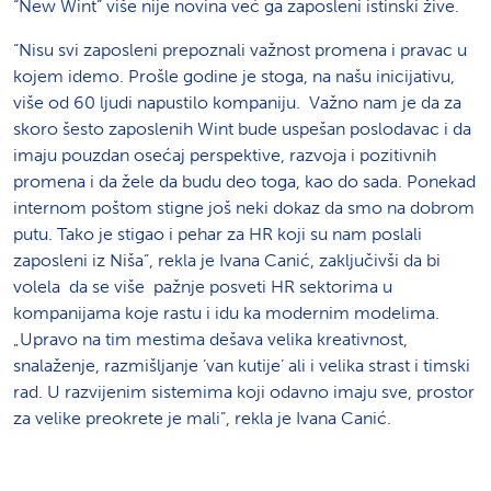
“New Wint” više nije novina već ga zaposleni istinski žive.
“Nisu svi zaposleni prepoznali važnost promena i pravac u
kojem idemo. Prošle godine je stoga, na našu inicijativu,
više od 60 ljudi napustilo kompaniju. Važno nam je da za
skoro šesto zaposlenih Wint bude uspešan poslodavac i da
imaju pouzdan osećaj perspektive, razvoja i pozitivnih
promena i da žele da budu deo toga, kao do sada. Ponekad
internom poštom stigne još neki dokaz da smo na dobrom
putu. Tako je stigao i pehar za HR koji su nam poslali
zaposleni iz Niša”, rekla je Ivana Canić, zaključivši da bi
volela da se više pažnje posveti HR sektorima u
kompanijama koje rastu i idu ka modernim modelima.
„Upravo na tim mestima dešava velika kreativnost,
snalaženje, razmišljanje ’van kutije’ ali i velika strast i timski
rad. U razvijenim sistemima koji odavno imaju sve, prostor
za velike preokrete je mali”, rekla je Ivana Canić.