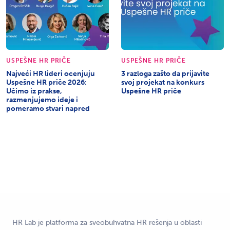
USPEŠNE HR PRIČE
USPEŠNE HR PRIČE
Najveći HR lideri ocenjuju
3 razloga zašto da prijavite
Uspešne HR priče 2026:
svoj projekat na konkurs
Učimo iz prakse,
Uspešne HR priče
razmenjujemo ideje i
pomeramo stvari napred
HR Lab je platforma za sveobuhvatna HR rešenja u oblasti