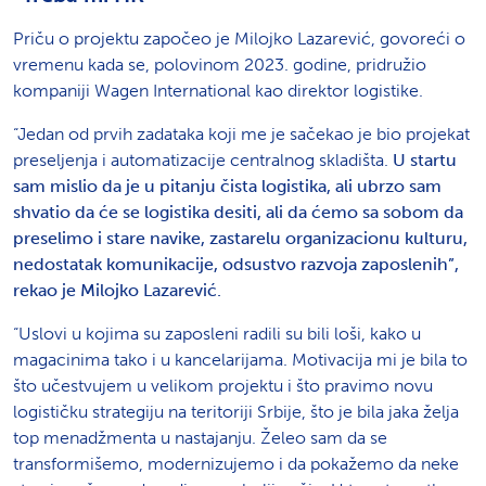
Priču o projektu započeo je Milojko Lazarević, govoreći o
vremenu kada se, polovinom 2023. godine, pridružio
kompaniji Wagen International kao direktor logistike.
“Jedan od prvih zadataka koji me je sačekao je bio projekat
preseljenja i automatizacije centralnog skladišta.
U startu
sam mislio da je u pitanju čista logistika, ali ubrzo sam
shvatio da će se logistika desiti, ali da ćemo sa sobom da
preselimo i stare navike, zastarelu organizacionu kulturu,
nedostatak komunikacije, odsustvo razvoja zaposlenih”,
rekao je Milojko Lazarević.
“Uslovi u kojima su zaposleni radili su bili loši, kako u
magacinima tako i u kancelarijama. Motivacija mi je bila to
što učestvujem u velikom projektu i što pravimo novu
logističku strategiju na teritoriji Srbije, što je bila jaka želja
top menadžmenta u nastajanju. Želeo sam da se
transformišemo, modernizujemo i da pokažemo da neke