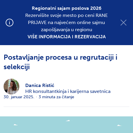
Regionalni sajam poslova 2026
Rezervišite svoje mesto po ceni RANE
Postavite oglas
PRIJAVE na najvećem online sajmu
zapošljavanja u regionu
VIŠE INFORMACIJA I REZERVACIJA
SVE KATEGORIJE
REGRUTACIJA I SELEKCIJA
Postavljanje procesa u regrutaciji i
selekciji
Danica Ristić
HR konsultantkinja i karijerna savetnica
30. januar 2025.
·
3
minuta za čitanje