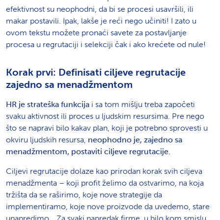
efektivnost su neophodni, da bi se procesi usavršili, ili
makar postavili. Ipak, lakše je reći nego učiniti! I zato u
ovom tekstu možete pronaći savete za postavljanje
procesa u regrutaciji i selekciji čak i ako krećete od nule!
Korak prvi: Definisati ciljeve regrutacije
zajedno sa menadžmentom
HR je strateška funkcija
i sa tom mišlju treba započeti
svaku aktivnost ili proces u ljudskim resursima. Pre nego
što se napravi bilo kakav plan, koji je potrebno sprovesti u
okviru ljudskih resursa,
neophodno je, zajedno sa
menadžmentom, postaviti ciljeve regrutacije.
Ciljevi regrutacije dolaze kao prirodan korak svih ciljeva
menadžmenta – koji profit želimo da ostvarimo, na koja
tržišta da se raširimo, koje nove strategije da
implementiramo, koje nove proizvode da uvedemo, stare
unapredimo… Za svaki napredak firme, u bilo kom smislu,