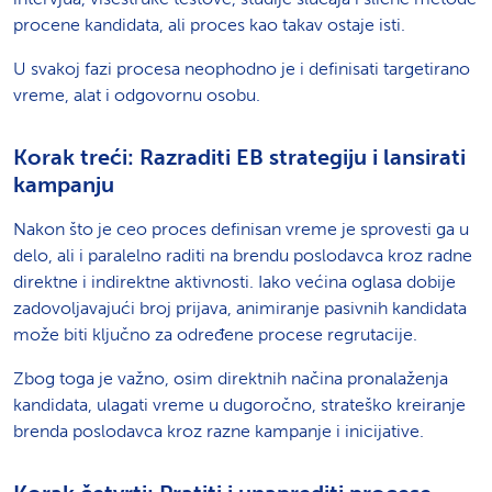
procene kandidata, ali proces kao takav ostaje isti.
U svakoj fazi procesa neophodno je i definisati targetirano
vreme, alat i odgovornu osobu.
Korak treći: Razraditi EB strategiju i lansirati
kampanju
Nakon što je ceo proces definisan vreme je sprovesti ga u
delo, ali i paralelno raditi na brendu poslodavca kroz radne
direktne i indirektne aktivnosti. Iako većina oglasa dobije
zadovoljavajući broj prijava, animiranje pasivnih kandidata
može biti ključno za određene procese regrutacije.
Zbog toga je važno, osim direktnih načina pronalaženja
kandidata, ulagati vreme u dugoročno, strateško kreiranje
brenda poslodavca kroz razne kampanje i inicijative.