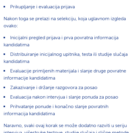
Prikupljanje i evaluacija prijava
Nakon toga se prelazi na selekciju, koja uglavnom izgleda
ovako:
Inicijalni pregled prijava i prva povratna informacija
kandidatima
Distribuiranje inicijalnog upitnika, testa ili studije slučaja
kandidatima
Evaluacije primljenih materijala i slanje druge povratne
informacije kandidatima
Zakazivanje i držanje razgovora za posao
Evaluacija nakon intervjua i slanje ponuda za posao
Prihvatanje ponude i konačno slanje povratnih
informacija kandidatima
Naravno, svaki ovaj korak se može dodatno razviti u seriju
intervjua, višestruke testove, studije slučaja i slične metode