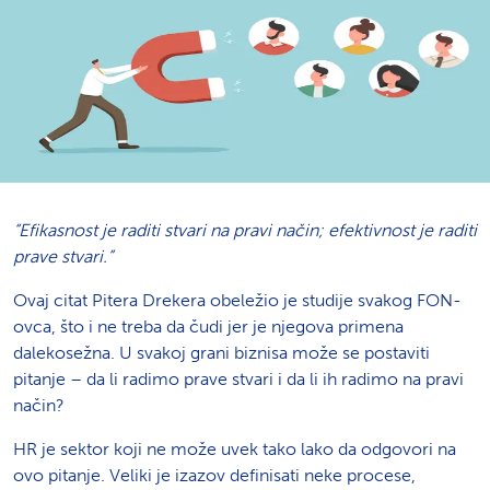
“Efikasnost je raditi stvari na pravi način; efektivnost je raditi
prave stvari.”
Ovaj citat Pitera Drekera obeležio je studije svakog FON-
ovca, što i ne treba da čudi jer je njegova primena
dalekosežna. U svakoj grani biznisa može se postaviti
pitanje – da li radimo prave stvari i da li ih radimo na pravi
način?
HR je sektor koji ne može uvek tako lako da odgovori na
ovo pitanje. Veliki je izazov definisati neke procese,