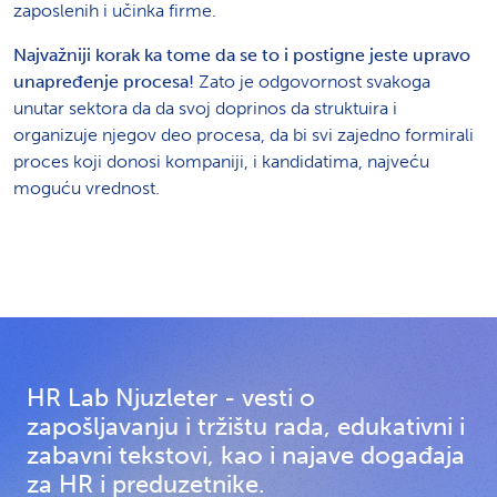
zaposlenih i učinka firme.
Najvažniji korak ka tome da se to i postigne jeste upravo
unapređenje procesa!
Zato je odgovornost svakoga
unutar sektora da da svoj doprinos da struktuira i
organizuje njegov deo procesa, da bi svi zajedno formirali
proces koji donosi kompaniji, i kandidatima, najveću
moguću vrednost.
HR Lab Njuzleter - vesti o
zapošljavanju i tržištu rada, edukativni i
zabavni tekstovi, kao i najave događaja
za HR i preduzetnike.