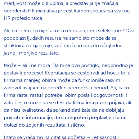
merljivost može biti upitna, a predstavljanje značaja
određenih HR inicijativa je čest kamen spoticanja svakog
HR profesionalca.
Ali, na sreću, to nije tako sa regrutacijom i selekcijom! Ova
podoblast ljudskih resursa ne samo što može da se
struktuira i organizuje, već može imati vrlo očigledne,
jasne i merljive rezultate.
Može – ali i ne mora. Da bi se ovo postiglo, neophodno je
postaviti procese! Regrutacija se često radi ad hoc, i to, u
firmama manjeg obima može da funkcioniše sasvim
zadovoljavajuće na određeni vremenski period. Ali, kako
firma raste, rastu i potrebe, obim posla i odgovornosti. I
zato često može da se
desi da firma ima puno prijava, ali
da nisu kvalitetne, da se kandidati žale da ne dobijaju
povratne informacije, da su regruteri preplavljeni a ne
dolazi do željenih rezultata, i slično.
I zato se vraćamo na citat sa početka – i efikasnost i