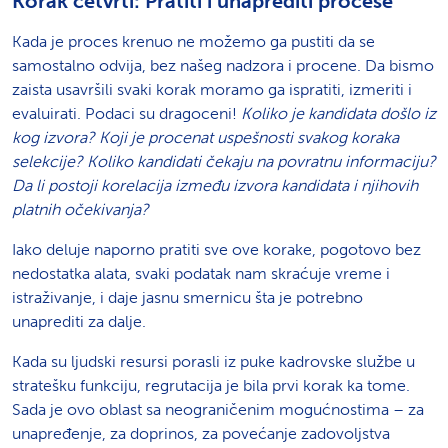
Korak četvrti: Pratiti i unaprediti procese
Kada je proces krenuo ne možemo ga pustiti da se
samostalno odvija, bez našeg nadzora i procene. Da bismo
zaista usavršili svaki korak moramo ga ispratiti, izmeriti i
evaluirati. Podaci su dragoceni!
Koliko je kandidata došlo iz
kog izvora? Koji je procenat uspešnosti svakog koraka
selekcije? Koliko kandidati čekaju na povratnu informaciju?
Da li postoji korelacija između izvora kandidata i njihovih
platnih očekivanja?
Iako deluje naporno pratiti sve ove korake, pogotovo bez
nedostatka alata, svaki podatak nam skraćuje vreme i
istraživanje, i daje jasnu smernicu šta je potrebno
unaprediti za dalje.
Kada su ljudski resursi porasli iz puke kadrovske službe u
stratešku funkciju, regrutacija je bila prvi korak ka tome.
Sada je ovo oblast sa neograničenim mogućnostima – za
unapređenje, za doprinos, za povećanje zadovoljstva