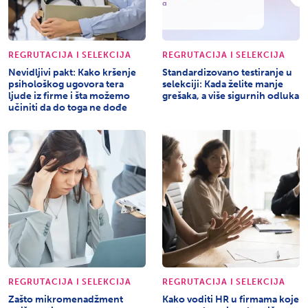
REGRUTACIJA I SELEKCIJA
REGRUTACIJA I SELEKCIJA
Nevidljivi pakt: Kako kršenje
Standardizovano testiranje u
psihološkog ugovora tera
selekciji: Kada želite manje
ljude iz firme i šta možemo
grešaka, a više sigurnih odluka
učiniti da do toga ne dođe
REGRUTACIJA I SELEKCIJA
REGRUTACIJA I SELEKCIJA
Zašto mikromenadžment
Kako voditi HR u firmama koje