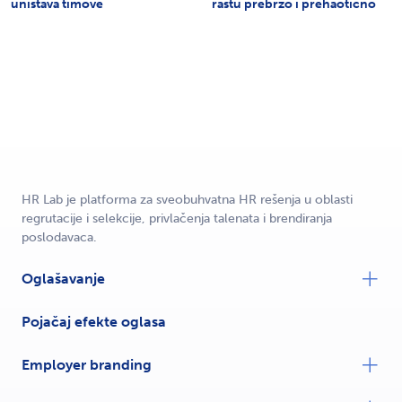
uništava timove
rastu prebrzo i prehaotično
HR Lab je platforma za sveobuhvatna HR rešenja u oblasti
regrutacije i selekcije, privlačenja talenata i brendiranja
poslodavaca.
Oglašavanje
Pojačaj efekte oglasa
Employer branding